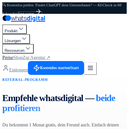
🔍 Kostenlos prüfen: Findet ChatGPT dein Unternehmen? — KI-Check in 60
Zum Hauptinhalt springen
Sekunden
Jetzt starten
whats
digital
Produkt
Lösungen
Ressourcen
Preise
Shop
Zur Agentur ↗
Kostenlos starten
Start
Einloggen
REFERRAL-PROGRAMM
Empfehle whatsdigital —
beide
profitieren
Du bekommst 1 Monat gratis, dein Freund auch. Einfach deinen