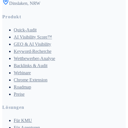
Dinslaken, NRW
Produkt
Quick-Audit
AI Visibility Score™
GEO & AI Visibility
Keyword-Recherche
Wettbewerber-Analyse
Backlinks & Audit
Webinare
Chrome Extension
Roadmap
Preise
Lösungen
Für KMU
Für Agenturen