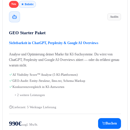
Neu
★ Beliebt
Audits
GEO Starter Paket
Sichtbarkeit in ChatGPT, Perplexity & Google AI Overviews
Analyse und Optimierung deiner Marke für KI-Suchsysteme. Du wirst von
ChatGPT, Perplexity und Google AI Overviews zitiert — oder du erfährst genau
warum nicht.
AI Visibility Score™ Analyse (5 KI-Plattformen)
GEO-Audit: Entity-Struktur, llms.txt, Schema Markup
Konkurrenzvergleich in KI-Antworten
+
2
weitere Leistungen
Lieferzeit:
5 Werktage Lieferung
990
€
Buchen
zzgl. MwSt.