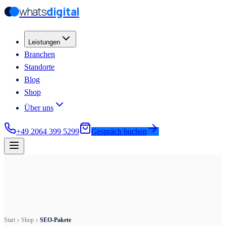
whats
digital
Zum Hauptinhalt springen
Zum Hauptinhalt springen
Leistungen
Branchen
Standorte
Blog
Shop
Über uns
+49 2064 399 5299
Gespräch buchen
Start
Shop
SEO-Pakete