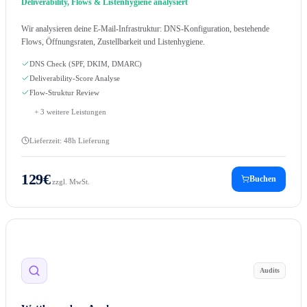
Deliverability, Flows & Listenhygiene analysiert
Wir analysieren deine E-Mail-Infrastruktur: DNS-Konfiguration, bestehende
Flows, Öffnungsraten, Zustellbarkeit und Listenhygiene.
DNS Check (SPF, DKIM, DMARC)
Deliverability-Score Analyse
Flow-Struktur Review
+
3
weitere Leistungen
Lieferzeit:
48h Lieferung
129
€
Buchen
zzgl. MwSt.
Audits