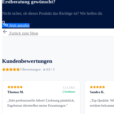
Erstberatung gewünscht?
Nicht sicher, ob dieses Produkt das Richtige ist? Wir helfen dir.
Jetzt anrufen
Zurück zum Shop
Kundenbewertungen
3
Bewertungen · ⌀ 4,9 / 5
12.4.2025
Thomas M.
Sandra K.
Verifiziert
„
Sehr professionelle Arbeit! Lieferung pünktlich,
„
Top Qualität. W
Ergebnisse übertreffen meine Erwartungen.
"
seitdem bekomme