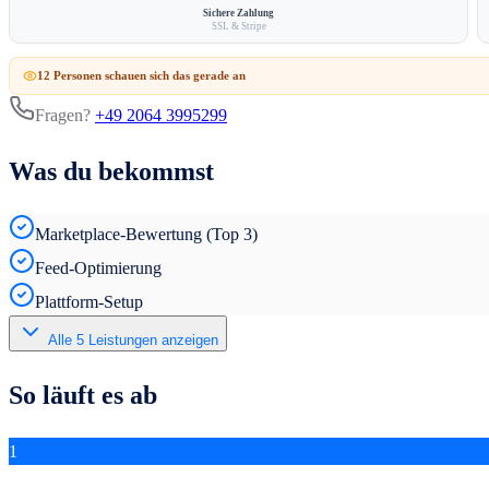
Sichere Zahlung
SSL & Stripe
12
Person
en
schauen sich das gerade an
Fragen?
+49 2064 3995299
Was du bekommst
Marketplace-Bewertung (Top 3)
Feed-Optimierung
Plattform-Setup
Alle
5
Leistungen anzeigen
So läuft es ab
1