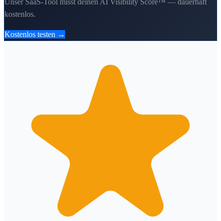
Unser SaaS-Tool misst deinen AI Visibility Score™ — dauerhaft
kostenlos.
Kostenlos testen →