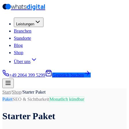
whats
digital
Zum Hauptinhalt springen
Zum Hauptinhalt springen
Leistungen
Branchen
Standorte
Blog
Shop
Über uns
+49 2064 399 5299
Gespräch buchen
Start
/
Shop
/
Starter Paket
Paket
SEO & Sichtbarkeit
Monatlich kündbar
Starter Paket