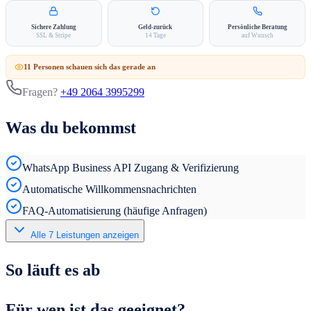
Sichere Zahlung
Geld-zurück
Persönliche Beratung
SSL & Stripe
14 Tage
auf Wunsch
11
Person
en
schauen sich das gerade an
Fragen?
+49 2064 3995299
Was du bekommst
WhatsApp Business API Zugang & Verifizierung
Automatische Willkommensnachrichten
FAQ-Automatisierung (häufige Anfragen)
Alle
7
Leistungen anzeigen
So läuft es ab
Für wen ist das geeignet?