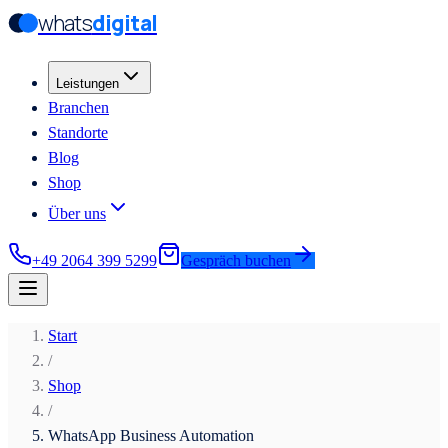
whats
digital
Zum Hauptinhalt springen
Zum Hauptinhalt springen
Leistungen
Branchen
Standorte
Blog
Shop
Über uns
+49 2064 399 5299
Gespräch buchen
Start
/
Shop
/
WhatsApp Business Automation