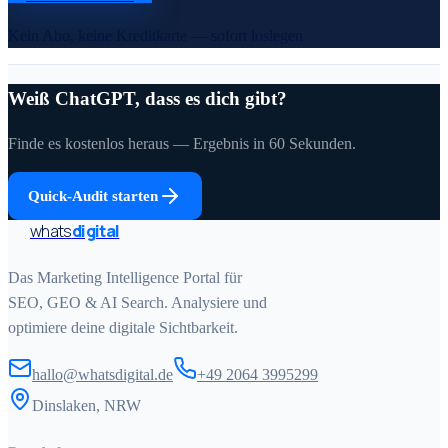
Kein Abo, keine Kreditkarte — sofort loslegen
Weiß ChatGPT, dass es dich gibt?
Finde es kostenlos heraus — Ergebnis in 60 Sekunden.
Quick-Audit starten
whats
digital
Das Marketing Intelligence Portal für
SEO, GEO & AI Search. Analysiere und
optimiere deine digitale Sichtbarkeit.
hallo@whatsdigital.de
+49 2064 3995299
Dinslaken, NRW