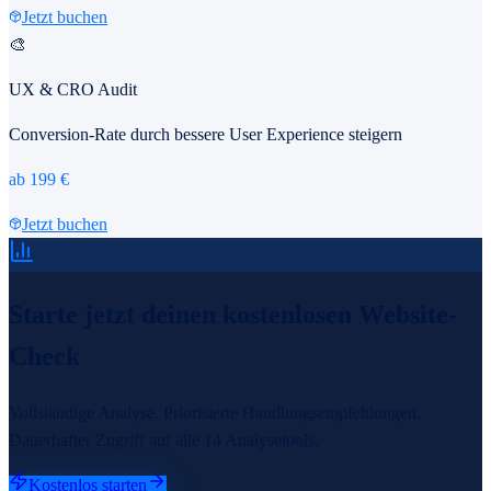
Jetzt buchen
🎨
UX & CRO Audit
Conversion-Rate durch bessere User Experience steigern
ab
199
€
Jetzt buchen
Starte jetzt deinen kostenlosen
Website-
Check
Vollständige Analyse. Priorisierte Handlungsempfehlungen.
Dauerhafter Zugriff auf alle 14 Analysetools.
Kostenlos starten