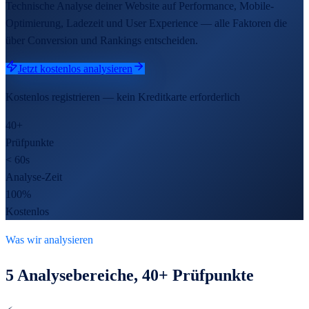
Technische Analyse deiner Website auf Performance, Mobile-
Optimierung, Ladezeit und User Experience — alle Faktoren die
über Conversion und Rankings entscheiden.
Jetzt kostenlos analysieren
Kostenlos registrieren — kein Kreditkarte erforderlich
40+
Prüfpunkte
< 60s
Analyse-Zeit
100%
Kostenlos
Was wir analysieren
5
Analysebereiche,
40
+ Prüfpunkte